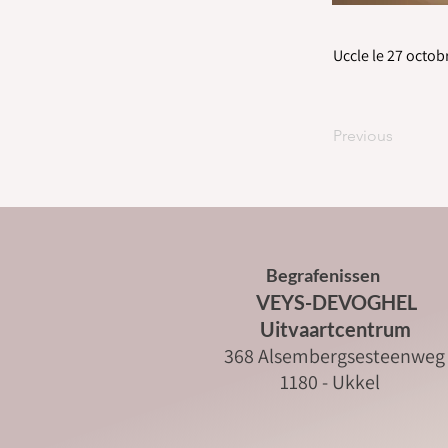
Uccle le 27 octob
Previous
Begrafenissen
VEYS-DEVOGHEL
Uitvaartcentrum
368 Alsembergsesteenweg
1180 - Ukkel