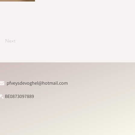
Next
pfveysdevoghel@hotmail.com
BE0873097889