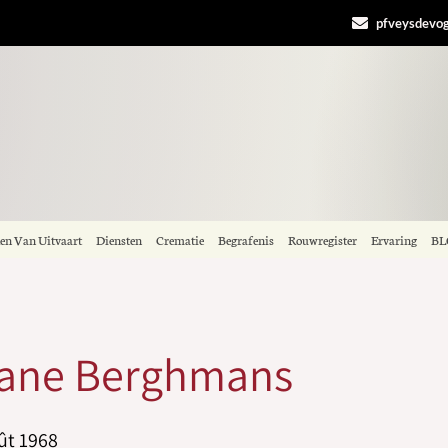
pfveysdevo
len Van Uitvaart
Diensten
Crematie
Begrafenis
Rouwregister
Ervaring
BL
ane Berghmans
ût 1968