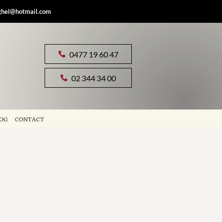
ghel@hotmail.com
0477 19 60 47
02 344 34 00
OG
CONTACT