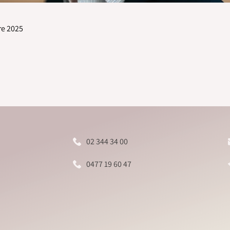
re 2025
02 344 34 00
0477 19 60 47