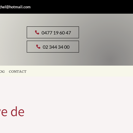
ghel@hotmail.com
0477 19 60 47
02 344 34 00
OG
CONTACT
e de