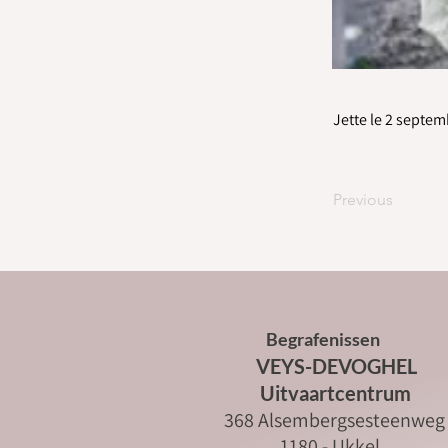
Jette le 2 septe
Previous
Begrafenissen
VEYS-DEVOGHEL
Uitvaartcentrum
368 Alsembergsesteenweg
1180 - Ukkel