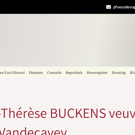
pfveysdevo
len Van Uitvaart
Diensten
Crematie
Begrafenis
Rouwregister
Ervaring
BL
-Thérèse BUCKENS veuv
 Vandecavey