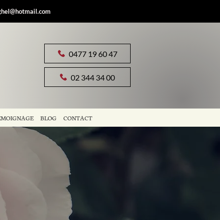
ghel@hotmail.com
0477 19 60 47
02 344 34 00
ÉMOIGNAGE
BLOG
CONTACT