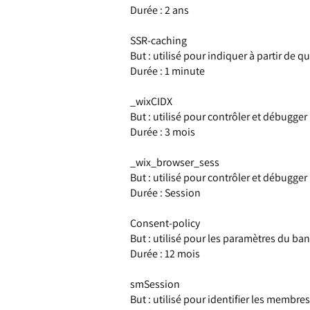
Durée : 2 ans
SSR-caching
But : utilisé pour indiquer à partir de q
Durée : 1 minute
_wixCIDX
But : utilisé pour contrôler et débugger
Durée : 3 mois
_wix_browser_sess
But : utilisé pour contrôler et débugger
Durée : Session
Consent-policy
But : utilisé pour les paramètres du ba
Durée : 12 mois
smSession
But : utilisé pour identifier les membre