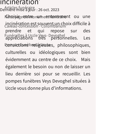
incinération
Articles funéraire
Dernière mise à jour :
26 oct. 2023
Choisir entre un enterrement ou une 
Nettoyage de monument funéraire
incinération est souvent un choix difficile à 
Caveau-concession - Columbarium
prendre et qui repose sur des 
Funérailles à Uccle Veys- Devoghel
appréciations très personnelles. Les 
Pompes Funèbres à Uccle
convictions religieuses, philosophiques, 
culturelles ou idéologiques sont bien 
évidemment au centre de ce choix.   Mais 
également le besoin ou non de laisser un 
lieu derrière soi pour se recueillir. Les 
pompes funèbres Veys Devoghel situées à 
Uccle vous donne plus d’informations.