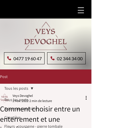
0477 19 60 47
02 344 34 00
Post
Tous les posts
Veys Devoghel
Tous les posts
2 nov. 2022
2 min de lecture
Comment choisir entre un
Saison au cimetière
enterrement et une
Cimetière
Fleurs - couronne - pierre tombale