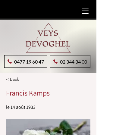
0477 19 60 47
02 344 34 00
< Back
Francis Kamps
le 14 août 1933