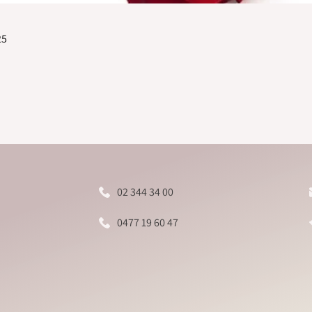
25
02 344 34 00
0477 19 60 47