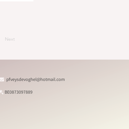
Next
pfveysdevoghel@hotmail.com
BE0873097889