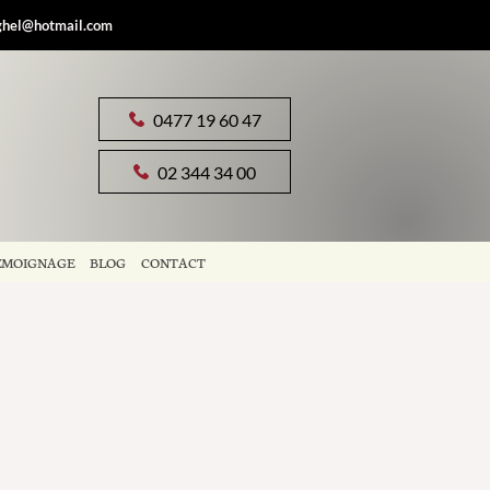
ghel@hotmail.com
0477 19 60 47
02 344 34 00
ÉMOIGNAGE
BLOG
CONTACT